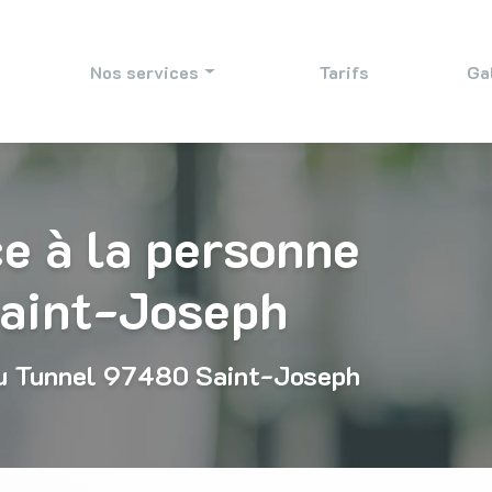
e
Nos services
Tarifs
Ga
Aide ménagère
Bricolage et jardinage
e à la personne
Rénovation et maçonnerie
Garde d’enfants
Saint-Joseph
Surveillance résidence
u Tunnel
97480 Saint-Joseph