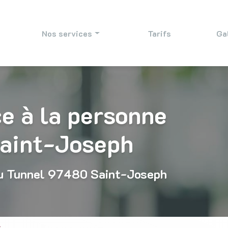
e
Nos services
Tarifs
Ga
Aide ménagère
Bricolage et jardinage
e à la personne
Rénovation et maçonnerie
Garde d’enfants
Saint-Joseph
Surveillance résidence
u Tunnel
97480 Saint-Joseph
s