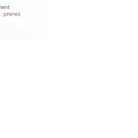
ment
h
:
prenez