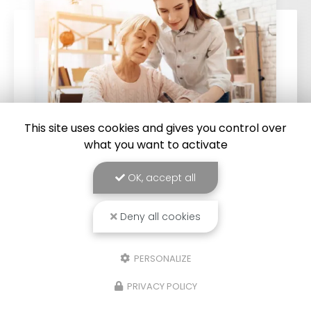
This site uses cookies and gives you control over
what you want to activate
19/02/2026
OK, accept all
Service à la personne pour une
assistance administrative mensuelle à
Deny all cookies
Saint-Joseph, 974
Service à la personne pour une assistance
PERSONALIZE
administrative mensuelle à Saint-Joseph, 974
:
permet de bénéficier d’un accompagnement
régulier pour gérer les démarches
PRIVACY POLICY
administratives du…