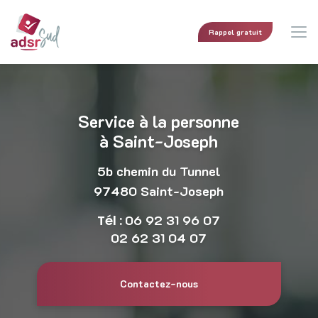
Aller
au
contenu
Rappel gratuit
principal
Service à la personne
à Saint-Joseph
5b chemin du Tunnel
97480 Saint-Joseph
Tél :
06 92 31 96 07
02 62 31 04 07
Contactez-nous