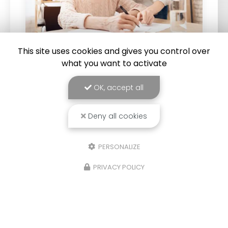
This site uses cookies and gives you control over
what you want to activate
19/02/2026
Service à la personne pour une
OK, accept all
assistance administrative mensuelle à
Saint-Joseph, 974
Deny all cookies
Service à la personne pour une assistance
administrative mensuelle à Saint-Joseph, 974
:
permet de bénéficier d’un accompagnement
régulier pour gérer les démarches
PERSONALIZE
administratives du…
PRIVACY POLICY
Toute l'actualité