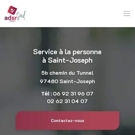
Aller
au
contenu
principal
Service à la personne
à Saint-Joseph
5b chemin du Tunnel
97480 Saint-Joseph
Tél :
06 92 31 96 07
02 62 31 04 07
Contactez-nous