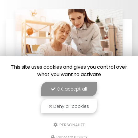
This site uses cookies and gives you control over
what you want to activate
OK, accept all
19/02/2026
Service à la personne pour une
assistance administrative mensuelle à
Deny all cookies
Saint-Joseph, 974
Service à la personne pour une assistance
PERSONALIZE
administrative mensuelle à Saint-Joseph, 974
:
permet de bénéficier d’un accompagnement
PRIVACY POLICY