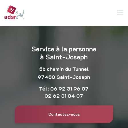
Aller
au
contenu
principal
Service à la personne
à Saint-Joseph
5b chemin du Tunnel
97480 Saint-Joseph
Tél :
06 92 31 96 07
02 62 31 04 07
Contactez-nous