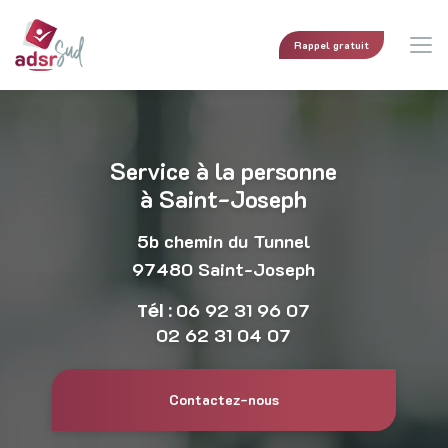
Aller
au
contenu
Rappel gratuit
principal
Service à la personne
à Saint-Joseph
5b chemin du Tunnel
97480 Saint-Joseph
Tél :
06 92 31 96 07
02 62 31 04 07
Contactez-nous