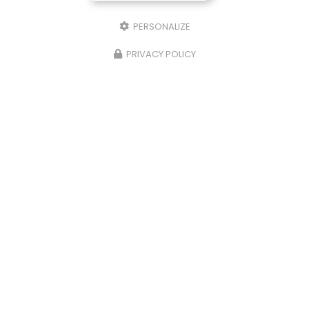
50% de crédit d'impôt
PERSONALIZE
PRIVACY POLICY
Service à la personne à Saint-Joseph
5b chemin du Tunnel
97480 Saint-Joseph
06 92 31 96 07
02 62 31 04 07