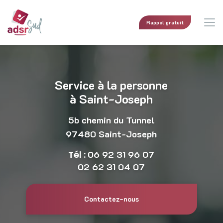
Aller
au
contenu
Rappel gratuit
principal
Service à la personne
à Saint-Joseph
5b chemin du Tunnel
97480 Saint-Joseph
Tél :
06 92 31 96 07
02 62 31 04 07
Contactez-nous