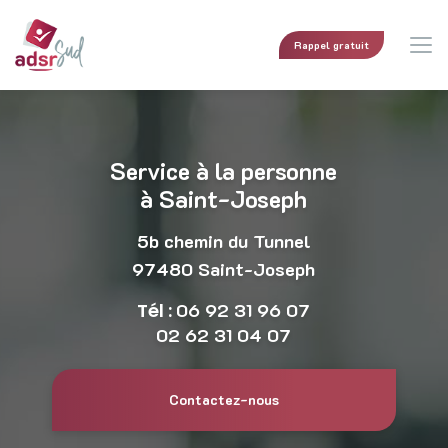
Aller
au
contenu
Rappel gratuit
principal
Service à la personne
à Saint-Joseph
5b chemin du Tunnel
97480 Saint-Joseph
Tél :
06 92 31 96 07
02 62 31 04 07
Contactez-nous